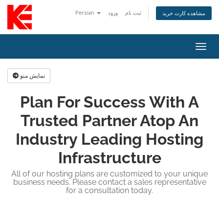
Persian
ورود
ثبت نام
مشاهده کارت خرید
اوبری
نمایش منو
Plan For Success With A
Trusted Partner Atop An
Industry Leading Hosting
Infrastructure
All of our hosting plans are customized to your unique
business needs. Please contact a sales representative
for a consultation today.